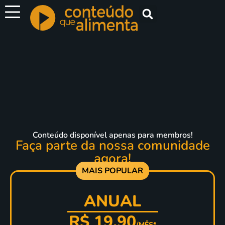
Espetáculos
Filmes
Documentários
Curtas
Ministrações
Conteúdo disponível apenas para membros!
Faça parte da nossa comunidade
agora!
Kids
MAIS POPULAR
Clássicos
ANUAL
Musical
ENTRAR
R$ 19,90
/MÊS*