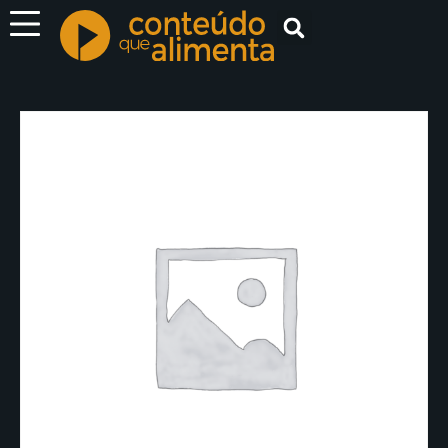
Espetáculos
Filmes
Documentários
Curtas
Ministrações
Kids
Clássicos
Musical
ENTRAR