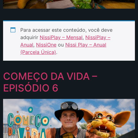
Para acessar este conteúdo, você deve
adquirir
NissiPlay – Mensal
,
NissiPlay –
Anual
,
NissiOne
ou
Nissi Play – Anual
(Parcela Única)
.
COMEÇO DA VIDA –
EPISÓDIO 6