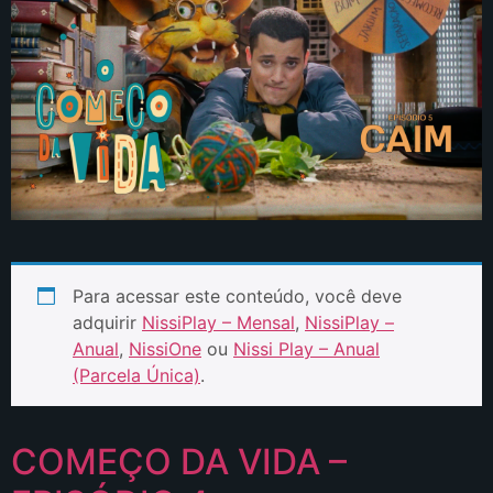
Para acessar este conteúdo, você deve
adquirir
NissiPlay – Mensal
,
NissiPlay –
Anual
,
NissiOne
ou
Nissi Play – Anual
(Parcela Única)
.
COMEÇO DA VIDA –