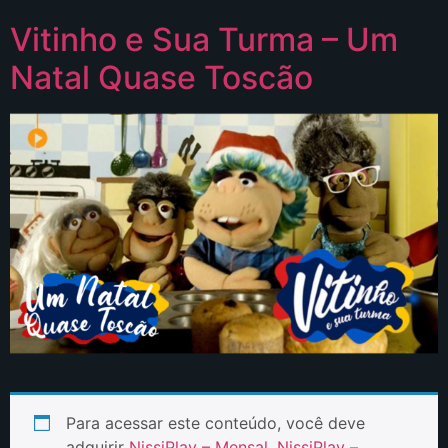
Vitinho e Sua Turma – Um
Natal Quase Toscão
Para acessar este conteúdo, você deve
adquirir
NissiPlay – Mensal
,
NissiPlay –