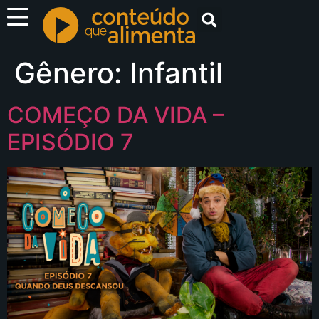
Gênero:
Infantil
Espetáculos
Filmes
COMEÇO DA VIDA –
Documentários
EPISÓDIO 7
Curtas
Ministrações
Kids
Clássicos
Musical
ENTRAR