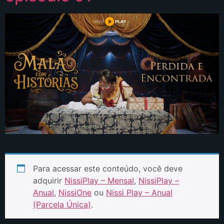
Para acessar este conteúdo, você deve
adquirir
NissiPlay – Mensal
,
NissiPlay –
Anual
,
NissiOne
ou
Nissi Play – Anual
(Parcela Única)
.