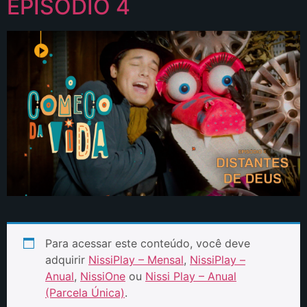
EPISÓDIO 4
Para acessar este conteúdo, você deve
adquirir
NissiPlay – Mensal
,
NissiPlay –
Anual
,
NissiOne
ou
Nissi Play – Anual
(Parcela Única)
.