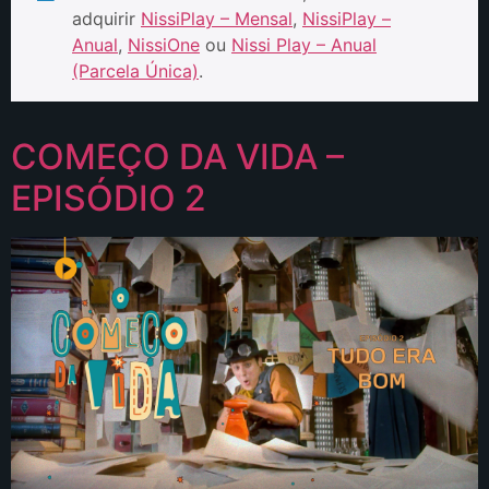
adquirir
NissiPlay – Mensal
,
NissiPlay –
Anual
,
NissiOne
ou
Nissi Play – Anual
(Parcela Única)
.
COMEÇO DA VIDA –
EPISÓDIO 2