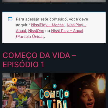
Para acessar este conteúdo, você deve
adquirir
NissiPlay – Mensal
,
NissiPlay –
Anual
,
NissiOne
ou
Nissi Play – Anual
(Parcela Única)
.
COMEÇO DA VIDA –
EPISÓDIO 1