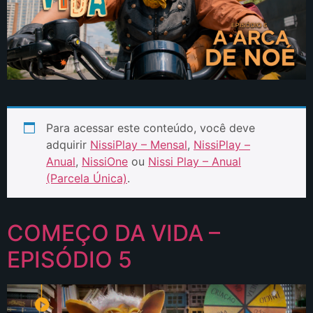
Para acessar este conteúdo, você deve
adquirir
NissiPlay – Mensal
,
NissiPlay –
Anual
,
NissiOne
ou
Nissi Play – Anual
(Parcela Única)
.
COMEÇO DA VIDA –
EPISÓDIO 5