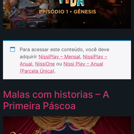
Para acessar este conteúdo, você deve
adquirir
NissiPlay – Mensal
,
NissiPlay –
Anual
,
NissiOne
ou
Nissi Play – Anual
(Parcela Única)
.
Malas com historias – A
Primeira Páscoa