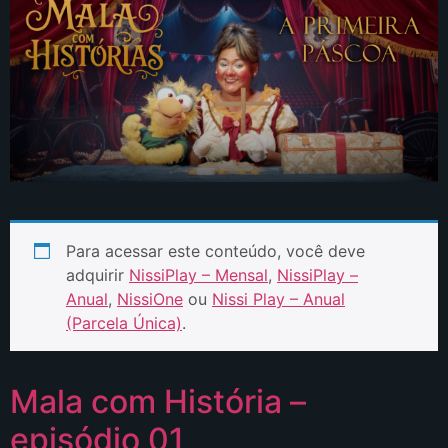
Para acessar este conteúdo, você deve
adquirir
NissiPlay – Mensal
,
NissiPlay –
Anual
,
NissiOne
ou
Nissi Play – Anual
(Parcela Única)
.
Mala com História –
episódio 01